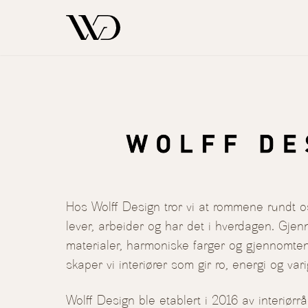
Om Wolff Design – Interiørstudio i Bergen
Hos Wolff Design tror vi at rommene rundt o
lever, arbeider og har det i hverdagen. Gje
materialer, harmoniske farger og gjennomten
skaper vi interiører som gir ro, energi og varig
Wolff Design ble etablert i 2016 av interiørr