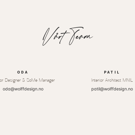
Vårt Team
ODA
PATIL
rior Designer & SoMe Manager
Interior Architect MNIL
oda@wolffdesign.no
patil@wolffdesign.no