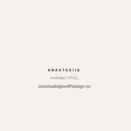
ANASTASIIA
Architect MNAL
anastasiia@wolffdesign.no