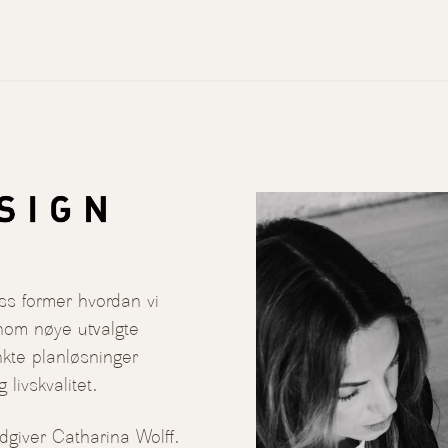
ss former hvordan vi
nnom nøye utvalgte
kte planløsninger
 livskvalitet.
ådgiver Catharina Wolff.