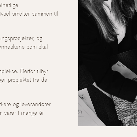
lhetlige
rivsel smelter sammen til
ingsprosjekter, og
 menneskene som skal
ekse. Derfor tilbyr
ger prosjektet fra de
rkere og leverandører
som varer i mange år