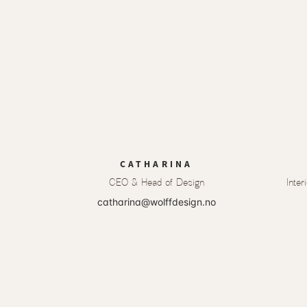
CATHARINA
CEO & Head of Design
Inte
catharina@wolffdesign.no