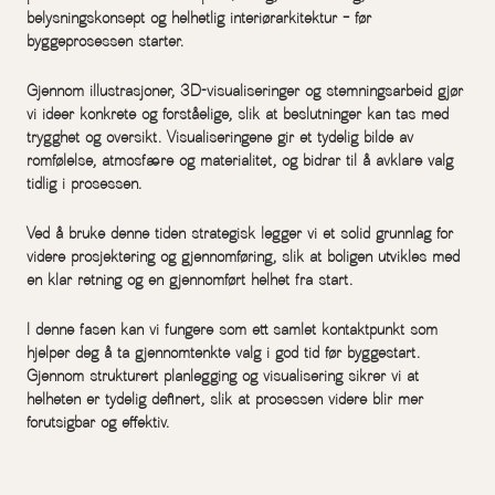
belysningskonsept og helhetlig interiørarkitektur – før
byggeprosessen starter.
Gjennom illustrasjoner, 3D-visualiseringer og stemningsarbeid gjør
vi ideer konkrete og forståelige, slik at beslutninger kan tas med
trygghet og oversikt. Visualiseringene gir et tydelig bilde av
romfølelse, atmosfære og materialitet, og bidrar til å avklare valg
tidlig i prosessen.
Ved å bruke denne tiden strategisk legger vi et solid grunnlag for
videre prosjektering og gjennomføring, slik at boligen utvikles med
en klar retning og en gjennomført helhet fra start.
I denne fasen kan vi fungere som ett samlet kontaktpunkt som
hjelper deg å ta gjennomtenkte valg i god tid før byggestart.
Gjennom strukturert planlegging og visualisering sikrer vi at
helheten er tydelig definert, slik at prosessen videre blir mer
forutsigbar og effektiv.